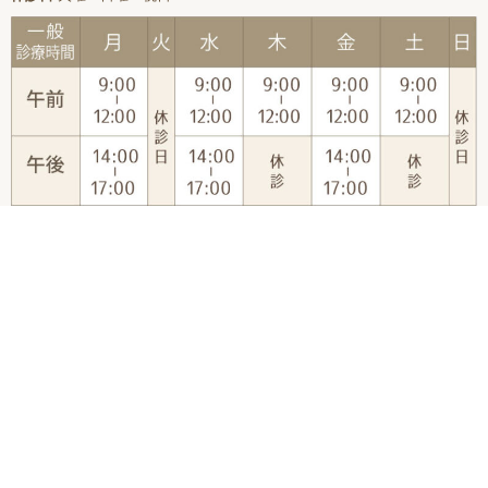
＜担当医師＞
※専門外来は完全予約制
大森医師
［月・水・木・金］
代診医師
［土］