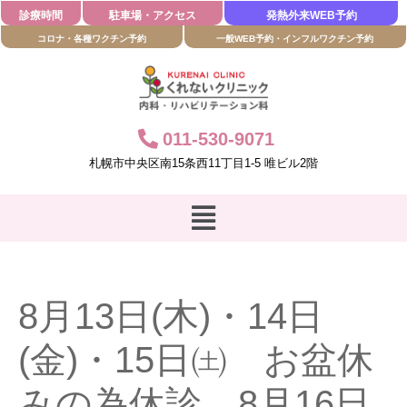
診療時間
駐車場・アクセス
発熱外来WEB予約
コロナ・各種ワクチン予約
一般WEB予約・インフルワクチン予約
011-530-9071
札幌市中央区南
15
条西
11
丁目
1-5
唯ビル
2
階
8月13日(木)・14日
(金)・15日㈯ お盆休
みの為休診。8月16日